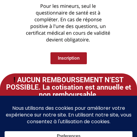
Inscription
!
AUCUN REMBOURSEMENT N’EST
POSSIBLE. La cotisation est annuelle et
non remboursable.
Article 7.2 des STATUTS
Télécharger les Statuts