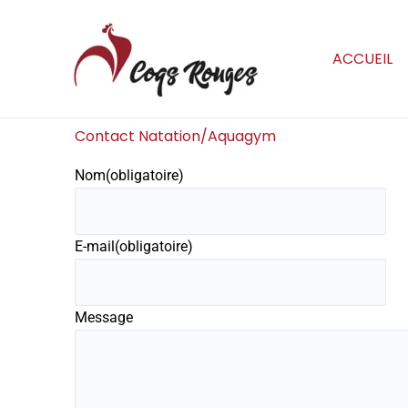
Aller
au
contenu
ACCUEIL
Contact Natation/Aquagym
Nom
(obligatoire)
E-mail
(obligatoire)
Message