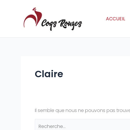
Aller
Rechercher :
au
contenu
ACCUEIL
Claire
Il semble que nous ne pouvons pas trouve