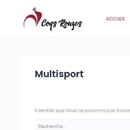
Aller
Rechercher :
au
contenu
ACCUEIL
Multisport
Il semble que nous ne pouvons pas trouve