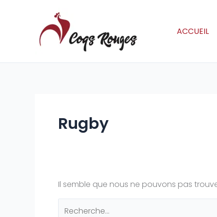
Aller
Rechercher :
au
contenu
ACCUEIL
Rugby
Il semble que nous ne pouvons pas trouve